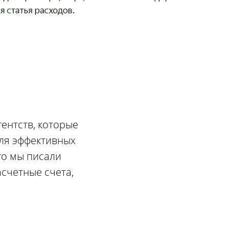
ентств, которые
для эффективных
го мы писали
асчетные счета,