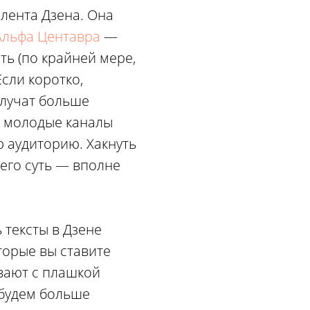
 лента Дзена. Она
Альфа Центавра
—
еть (по крайней мере,
Если коротко,
олучат больше
и молодые каналы
 аудиторию. Хакнуть
 его суть — вполне
 тексты в Дзене
торые вы ставите
вают с плашкой
 будем больше