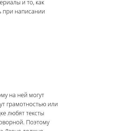
риалы и то, как
ть при написании
му на ней могут
щут грамотностью или
ке любят тексты
говорной. Поэтому