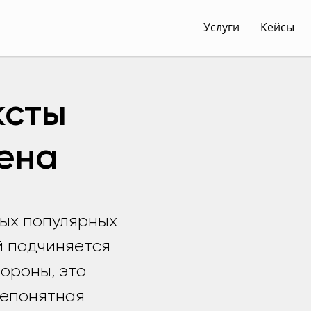
Услуги
Кейсы
ксты
зена
мых популярных
й подчиняется
тороны, это
непонятная