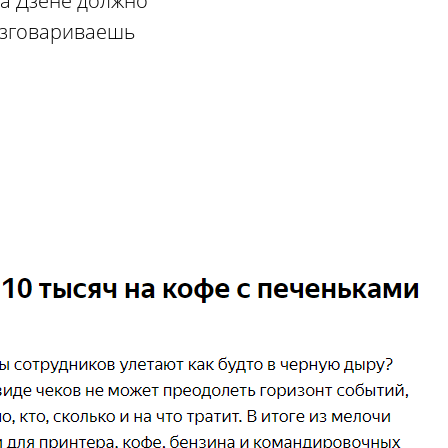
на Дзене должно
азговариваешь