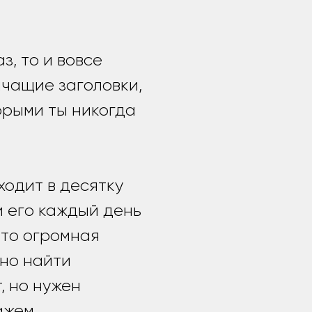
з, то и вовсе
ичащие заголовки,
орыми ты никогда
ходит в десятку
 его каждый день
Это огромная
жно найти
, но нужен
ажем.