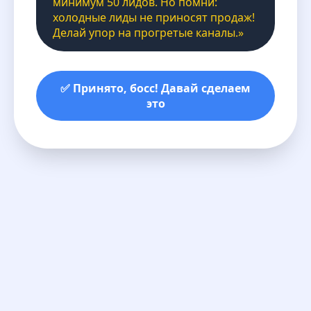
минимум 50 лидов. Но помни:
холодные лиды не приносят продаж!
Делай упор на прогретые каналы.»
✅ Принято, босс! Давай сделаем
это