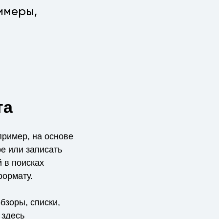
имеры,
та
пример, на основе
be или записать
 в поисках
ормату.
бзоры, списки,
 здесь