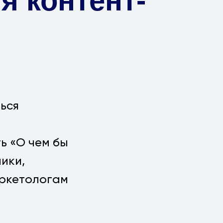
я контент-
ься
ь «О чем бы
ики,
ркетологам