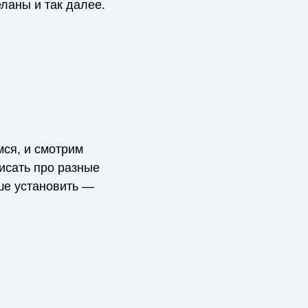
еланы и так далее.
мся, и смотрим
писать про разные
чше установить —