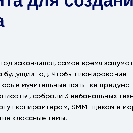
та для создани
а
год закончился, самое время задумат
а будущий год. Чтобы планирование
ось в мучительные попытки придумат
писать», собрали 3 небанальных техн
огут копирайтерам, SMM-щикам и ма
мые классные темы.