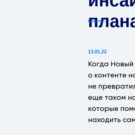
инсай
план
Советы
13.01.22
Когда Новый 
о контенте н
не превратил
еще таком на
которые пом
находить са