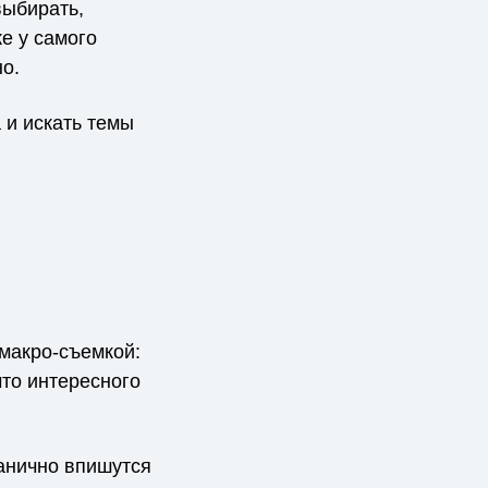
выбирать,
же у самого
о.
 и искать темы
 макро-съемкой:
что интересного
ганично впишутся