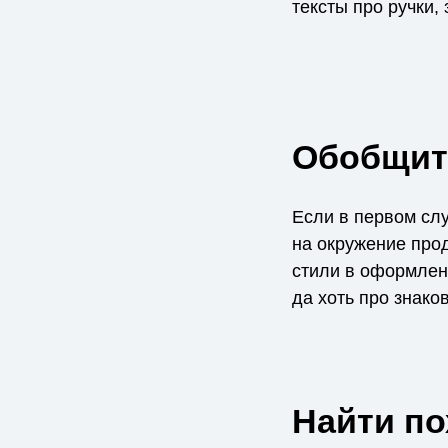
тексты про ручки,
Обобщит
Если в первом слу
на окружение прод
стили в оформлени
да хоть про знако
Найти п