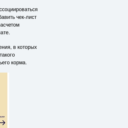
 ассоциироваться
бавить чек-лист
расчетом
ате.
ения, в которых
такого
ьего корма.