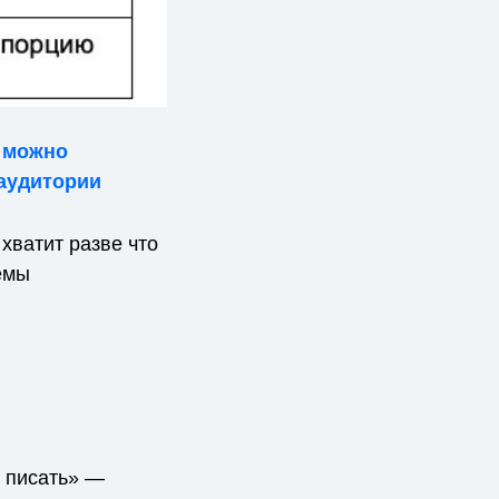
к можно
 аудитории
хватит разве что
емы
м писать» —