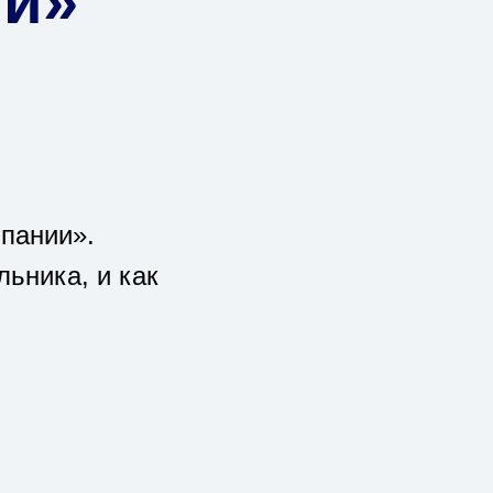
ии»
пании».
ьника, и как