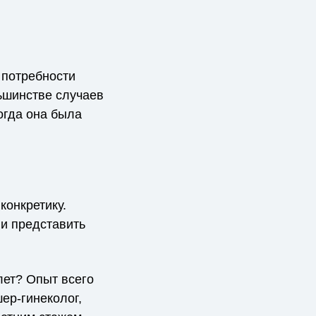
 потребности
льшинстве случаев
когда она была
конкретику.
 и представить
 лет? Опыт всего
шер-гинеколог,