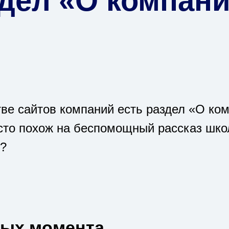
здел «О компан
ве сайтов компаний есть раздел «О ком
сто похож на беспомощный рассказ школ
ь?
ных момента