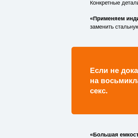
Конкретные детали
«Применяем инди
заменить стальную
Если не док
на восьмикла
секс.
«Большая емкост