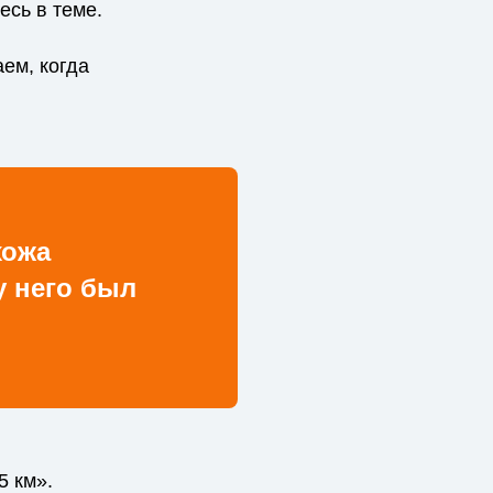
есь в теме.
ем, когда
хожа
у него был
5 км».