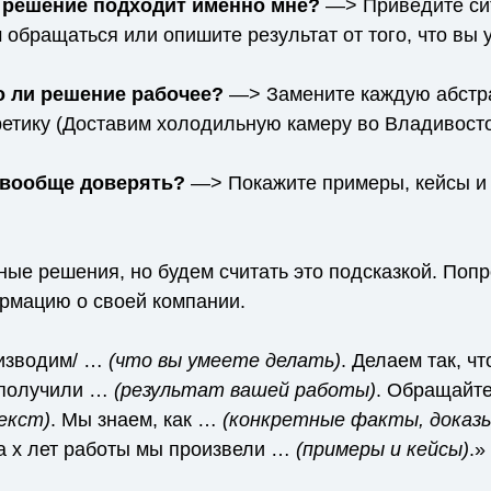
 решение подходит именно мне?
—> Приведите сит
 обращаться или опишите результат от того, что вы 
 ли решение рабочее?
—> Замените каждую абстр
ретику (Доставим холодильную камеру во Владивосто
 вообще доверять?
—> Покажите примеры, кейсы и
ые решения, но будем считать это подсказкой. Попр
ормацию о своей компании.
изводим/ …
(что вы умеете делать)
. Делаем так, 
получили …
(результат вашей работы)
. Обращайте
екст)
. Мы знаем, как …
(конкретные факты, дока
За х лет работы мы произвели …
(примеры и кейсы)
.»