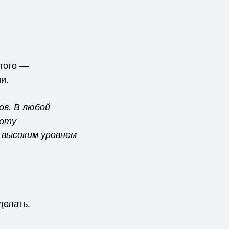
этого —
и.
ов. В любой
боту
 высоким уровнем
делать.