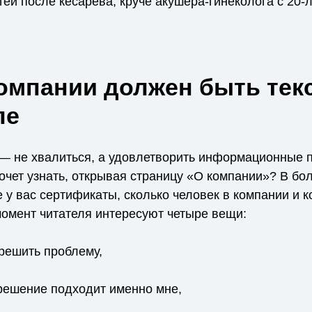
ей после кесарева, круче акушера-гинеколога с 20-
компании должен быть тек
ле
— не хвалиться, а удовлетворить информационные 
хочет узнать, открывая страницу «О компании»? В б
е у вас сертификаты, сколько человек в компании и 
момент читателя интересуют четыре вещи:
решить проблему,
решение подходит именно мне,