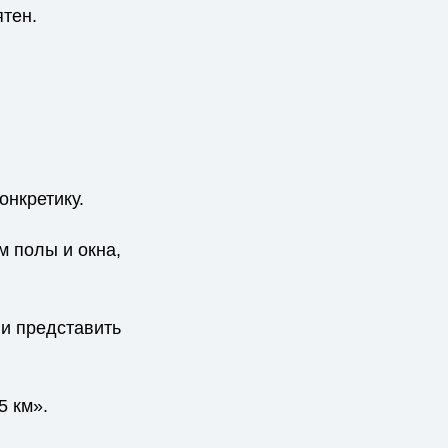
ятен.
онкретику.
 полы и окна,
 и представить
5 км».