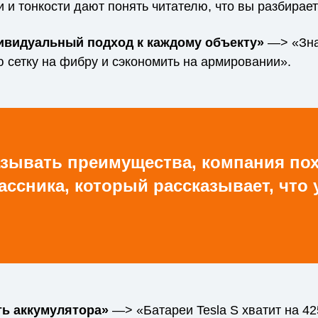
 и тонкости дают понять читателю, что вы разбирает
видуальный подход к каждому объекту»
—> «Зна
 сетку на фибру и сэкономить на армировании».
азывать преимущества, компания по
ссника, который рассказывает, что 
ь аккумулятора»
—> «Батареи Tesla S хватит на 42