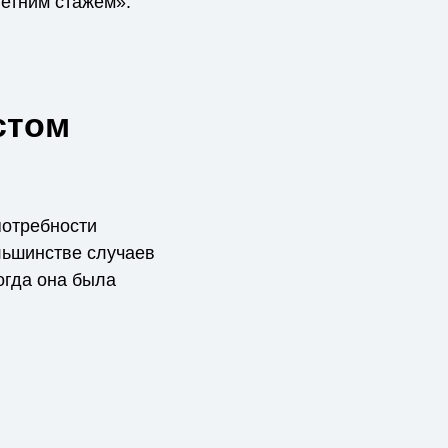
летним стажем».
стом
потребности
ольшинстве случаев
когда она была