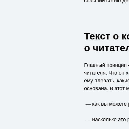
спасший сотню дет
Текст о 
о читате
Главный принцип 
читателя. Что он 
ему плевать, каки
основана. В этот 
— как вы можете 
— насколько это 