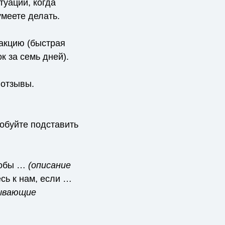
уации, когда
умеете делать.
акцию (быстрая
к за семь дней).
 отзывы.
обуйте подставить
чтобы …
(описание
сь к нам, если …
зывающие